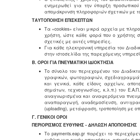
ενημερωθεί για την ύπαρξη προσωπικού
απομάκρυνση πληροφοριών σχετικών με το 
ΤΑΥΤΟΠΟΙΗΣΗ ΕΠΙΣΚΕΠΤΩΝ
Τα «cookies» είναι μικρά αρχεία με πληρο
χρήστη, ώστε κάθε φορά που ο χρήστης σ
σχετικές με αυτές υπηρεσίες.
Για κάθε ηλεκτρονική υπηρεσία του Διαδικ
στην ιστοσελίδα της παρεχόμενης υπηρεσί
Β. ΟΡΟΙ ΓΙΑ ΠΝΕΥΜΑΤΙΚΗ ΙΔΙΟΚΤΗΣΙΑ
Το σύνολο του περιεχομένου του Διαδικτυ
γραφικών, φωτογραφιών, σχεδιαγραμμάτων
και γενικά, κάθε είδους αρχείων, αποτε
σημάτων, τεχνογνωσίας, κ.λ.π.) του Ε.Α.Π
αναγνωρισμένα και αναφερόμενα πνευματ
αναπαραγωγή, αναδημοσίευση, αντιγραφή
(uploading), μετάφραση, τροποποίηση με ο
Γ. ΓΕΝΙΚΟΙ ΟΡΟΙ
ΠΕΡΙΟΡΙΣΜΟΣ ΕΥΘΥΝΗΣ - ΔΗΛΩΣΗ ΑΠΟΠΟΙΗΣΗΣ
Το payments.eap.gr παρέχει το περιεχόμε
ευθύνη για τυχόν απαιτήσεις, αστικής ή πο