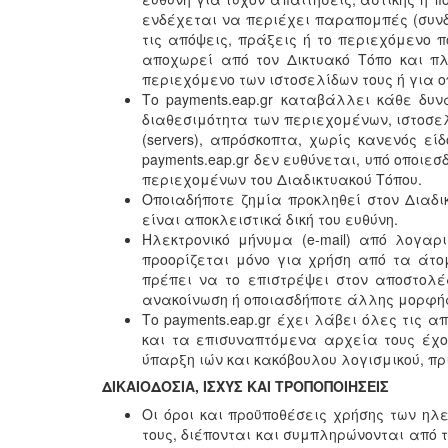
ενδέχεται να περιέχει παραπομπές (συνδ
τις απόψεις, πράξεις ή το περιεχόμενο 
αποχωρεί από τον Δικτυακό Τόπο και πλ
περιεχόμενο των ιστοσελίδων τους ή για ο
Το payments.eap.gr καταβάλλει κάθε δυ
διαθεσιμότητα των περιεχομένων, ιστοσελ
(servers), απρόσκοπτα, χωρίς κανενός 
payments.eap.gr δεν ευθύνεται, υπό οποιε
περιεχομένων του Διαδικτυακού Τόπου.
Οποιαδήποτε ζημία προκληθεί στον Διαδι
είναι αποκλειστικά δική του ευθύνη.
Ηλεκτρονικό μήνυμα (e-mail) από λογαρι
προορίζεται μόνο για χρήση από τα άτ
πρέπει να το επιστρέψει στον αποστολ
ανακοίνωση ή οποιασδήποτε άλλης μορφής
Το payments.eap.gr έχει λάβει όλες τις
και τα επισυναπτόμενα αρχεία τους έχο
ύπαρξη ιών και κακόβουλου λογισμικού, πρ
ΔΙΚΑΙΟΔΟΣΙΑ, ΙΣΧΥΣ ΚΑΙ ΤΡΟΠΟΠΟΙΗΣΕΙΣ
Οι όροι και προϋποθέσεις χρήσης των ηλε
τους, διέπονται και συμπληρώνονται από τ