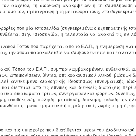
 του αρχείου, τη διόρθωση ανακριβειών ή τη συμπλήρωση ε
άτομό του, τη διαγραφή ή τη μεταφορά τους, υπό συγκεκριμέ
φορίες που μία ιστοσελίδα (συγκεκριμένα ο εξυπηρετητής ιστού
υνδέεται στην ιστοσελίδα, η τελευταία να ανακτά τις εν 
τυακού Τόπου που παρέχεται από το Ε.Α.Π., η ενημέρωση για 
ας, την οποία παρακαλείστε να συμβουλευτείτε και εάν αντιτ
ακού Τόπου του Ε.Α.Π., συμπεριλαμβανομένων, ενδεικτικά, α
, απεικονίσεων, βίντεο, οπτικοακουστικού υλικού, βάσεων 
λεί αντικείμενο Διανοητικής Ιδιοκτησίας (πνευματικής ιδι
. και διέπεται από τις εθνικές και διεθνείς διατάξεις περί
ικά δικαιώματα τρίτων, συνεργατών και φορέων. Συνεπώς, 
, αποθήκευση, πώληση, μετάδοση, διανομή, έκδοση, εκτέλε
ποιονδήποτε τρόπο, τμηματικά ή περιληπτικά, χωρίς τη ρητή, π
νο και τις υπηρεσίες που διατίθενται μέσω του Διαδικτυακο
ινικής φύσης, ούτε για οποιαδήποτε τυχόν ζημία (θετική, ειδικ