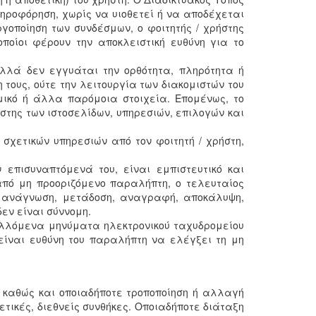
ληροφόρηση, χωρίς να υιοθετεί ή να αποδέχεται
ργοποίηση των συνδέσμων, ο φοιτητής / χρήστης
ποίοι φέρουν την αποκλειστική ευθύνη για το
αλλά δεν εγγυάται την ορθότητα, πληρότητα ή
τους, ούτε την λειτουργία των διακομιστών του
μικό ή άλλα παρόμοια στοιχεία. Επομένως, το
ήστης των ιστοσελίδων, υπηρεσιών, επιλογών και
σχετικών υπηρεσιών από τον φοιτητή / χρήστη,
όν επισυναπτόμενά του, είναι εμπιστευτικό και
πό μη προοριζόμενο παραλήπτη, ο τελευταίος
, ανάγνωση, μετάδοση, αναγραφή, αποκάλυψη,
εν είναι σύννομη.
τελλόμενα μηνύματα ηλεκτρονικού ταχυδρομείου
είναι ευθύνη του παραλήπτη να ελέγξει τη μη
r. καθώς και οποιαδήποτε τροποποίηση ή αλλαγή
χετικές, διεθνείς συνθήκες. Οποιαδήποτε διάταξη