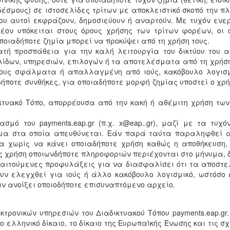
έσμους) σε ιστοσελίδες τρίτων με αποκλειστικό σκοπό την π
που αυτοί εκφράζουν, δημοσιεύουν ή αναρτούν. Με τυχόν ενε
έον υπόκειται στους όρους χρήσης των τρίτων φορέων, οι ο
ποιαδήποτε ζημία μπορεί να προκύψει από τη χρήση τους.
νατή προσπάθεια για την καλή λειτουργία του δικτύου του 
ίδων, υπηρεσιών, επιλογών ή τα αποτελέσματα από τη χρήση 
είδους σφάλματα ή απαλλαγμένη από ιούς, κακόβουλο λογισ
σδήποτε συνθήκες, για οποιαδήποτε μορφή ζημίας υποστεί ο χρ
κτυακό Τόπο, απορρέουσα από την κακή ή αθέμιτη χρήση των 
ασμό του payments.eap.gr (π.χ. x@eap..gr), μαζί με τα τυχ
ομα στα οποία απευθύνεται. Εάν παρά ταύτα παραληφθεί α
έα χωρίς να κάνει οποιαδήποτε χρήση καθώς η αποθήκευση
 χρήση οποιωνδήποτε πληροφοριών περιέχονται στο μήνυμα, δ
 απαιτούμενες προφυλάξεις για να διασφαλίσει ότι τα αποσ
υν ελεγχθεί για ιούς ή άλλο κακόβουλο λογισμικό, ωστόσο 
ιν ανοίξει οποιοδήποτε επισυναπτόμενο αρχείο.
κτρονικών υπηρεσιών του Διαδικτυακού Τόπου payments.eap.g
ο ελληνικό δίκαιο, το δίκαιο της Ευρωπαϊκής Ένωσης και τις σ