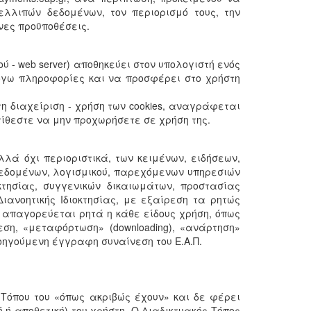
λλιπών δεδομένων, τον περιορισμό τους, την
νες προϋποθέσεις.
 - web server) αποθηκεύει στον υπολογιστή ενός
λόγω πληροφορίες και να προσφέρει στο χρήστη
τη διαχείριση - χρήση των cookies, αναγράφεται
ίθεστε να μην προχωρήσετε σε χρήση της.
λλά όχι περιοριστικά, των κειμένων, ειδήσεων,
δεδομένων, λογισμικού, παρεχόμενων υπηρεσιών
οκτησίας, συγγενικών δικαιωμάτων, προστασίας
 Διανοητικής Ιδιοκτησίας, με εξαίρεση τα ρητώς
απαγορεύεται ρητά η κάθε είδους χρήση, όπως
ση, «μεταφόρτωση» (downloading), «ανάρτηση»
ροηγούμενη έγγραφη συναίνεση του Ε.Α.Π.
ύ Τόπου του «όπως ακριβώς έχουν» και δε φέρει
ή ή αποθετική) του χρήστη. Ο Διαδικτυακός Τόπος