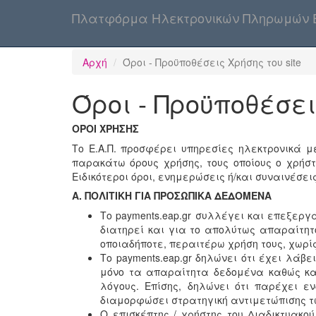
Πλατφόρμα Ηλεκτρονικών Πληρωμών 
Αρχή
Όροι - Προϋποθέσεις Χρήσης του site
Όροι - Προϋποθέσει
ΟΡΟΙ ΧΡΗΣΗΣ
Το Ε.Α.Π. προσφέρει υπηρεσίες ηλεκτρονικά μέ
παρακάτω όρους χρήσης, τους οποίους ο χρήστ
Ειδικότεροι όροι, ενημερώσεις ή/και συναινέσει
Α. ΠΟΛΙΤΙΚΗ ΓΙΑ ΠΡΟΣΩΠΙΚΑ ΔΕΔΟΜΕΝΑ
Το payments.eap.gr συλλέγει και επεξερ
διατηρεί και για το απολύτως απαραίτητ
οποιαδήποτε, περαιτέρω χρήση τους, χωρί
Το payments.eap.gr δηλώνει ότι έχει λά
μόνο τα απαραίτητα δεδομένα καθώς και
λόγους. Επίσης, δηλώνει ότι παρέχει 
διαμορφώσει στρατηγική αντιμετώπισης τ
Ο επισκέπτης / χρήστης του Διαδικτυακο